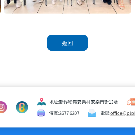
返回
地址:
新界粉嶺安樂村安樂門街13號
傳真:
2677 6207
電郵:
office@plp