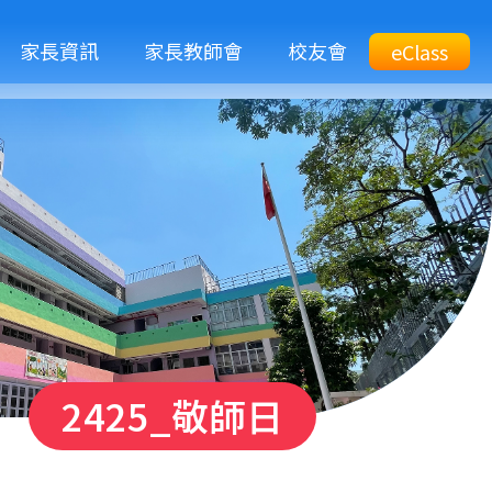
M
家長資訊
家長教師會
校友會
Top
eClass
eClass
n
Btn
2425_敬師日