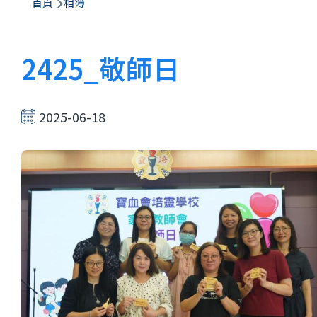
航
首頁
相簿
連
結
2425_敬師日
2025-06-18