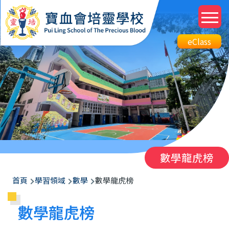
移至主內容
M
n
Top
eClass
eClass
Btn
數學龍虎榜
導
首頁
學習領域
數學
數學龍虎榜
航
數學龍虎榜
連