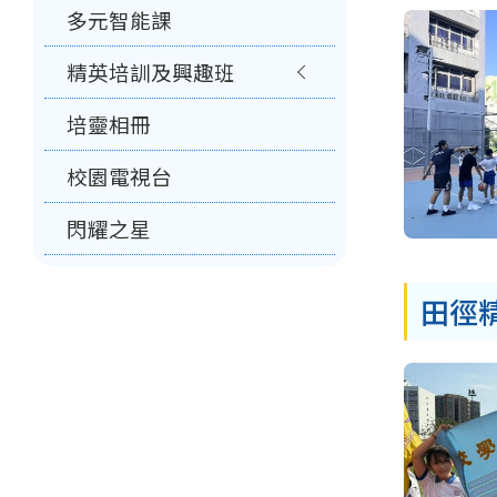
多元智能課
精英培訓及興趣班
培靈相冊
校園電視台
閃耀之星
田徑