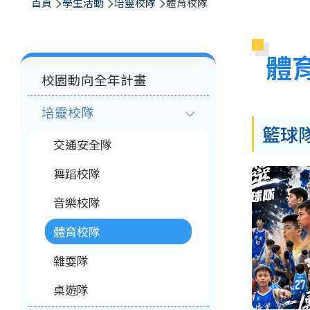
航
首頁
學生活動
培靈校隊
體育校隊
連
結
體
Main
校園動向全年計畫
navigation
培靈校隊
籃球
交通安全隊
舞蹈校隊
音樂校隊
體育校隊
雜耍隊
桌遊隊