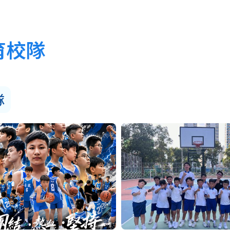
育校隊
隊