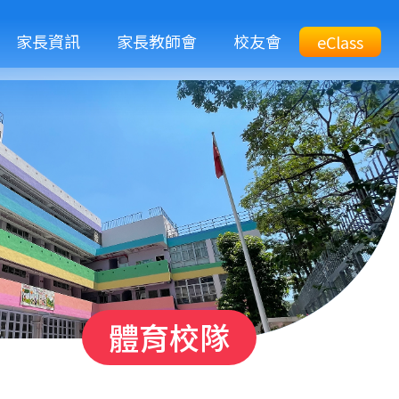
M
家長資訊
家長教師會
校友會
Top
eClass
eClass
n
Btn
體育校隊