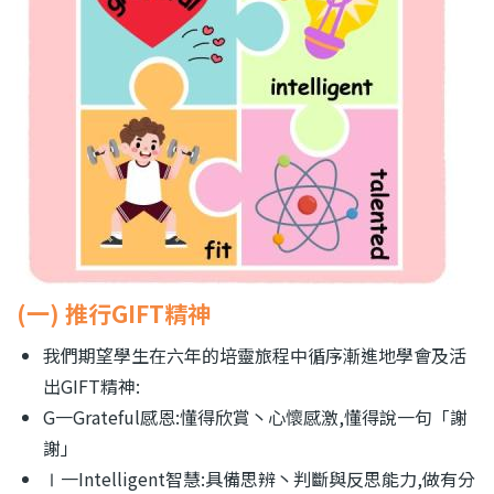
(一) 推行GIFT精神
我們期望學生在六年的培靈旅程中循序漸進地學會及活
出
GIFT
精神
:
G
一
Grateful
感恩
:
懂得欣賞丶心懷感激
,
懂得說一句「謝
謝」
Ⅰ一
Intelligent
智慧
:
具備思辨丶判斷與反思能力
,
做有分