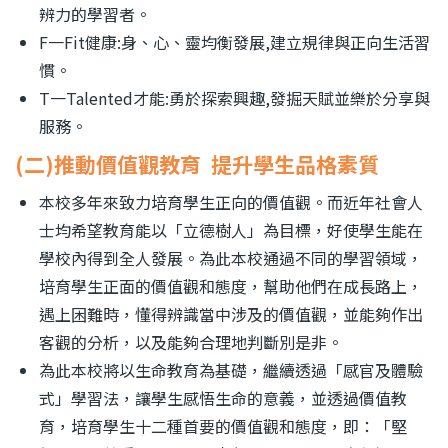
辨力的學習者。
F
一
Fit
健康
:
身、心、靈均衡發展
,
建立規律與正向生活習
慣。
T
一
Talented
才能
:
勇於探索興趣
,
發掘天賦並樂於分享與
服務。
(二)推動價值觀教育 提升學生品格素質
本校多年來致力培育學生正向的價值觀。而近年社會人
士均希望教育能以「立德樹人」為目標，好使學生能在
學校內得到全人發展。為此本校通過不同的學習領域，
培育學生正面的價值觀和態度，幫助他們在成長路上，
遇上困難時，懂得辨識當中涉及的價值觀，並能夠作出
客觀的分析，以及能夠合理地判斷別是非。
為此本校將以生命教育為基礎，繼續透過「感官及體驗
式」學習法，讓學生感悟生命的意義，並透過價值教
育，培育學生十二種首要的價值觀和態度，即：「堅