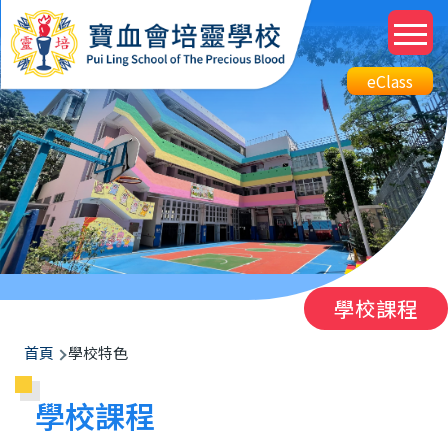
移至主內容
M
n
Top
eClass
eClass
Btn
學校課程
導
首頁
學校特色
航
學校課程
連