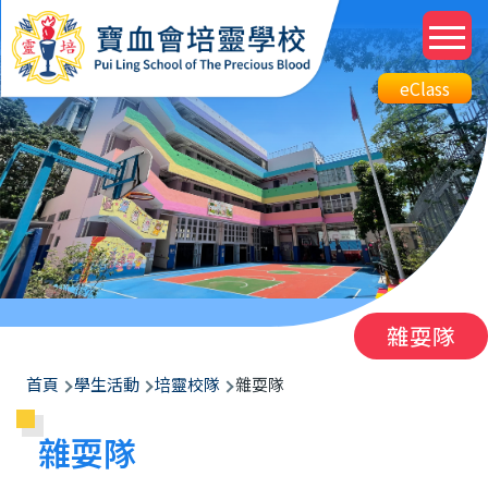
移至主內容
M
n
Top
eClass
eClass
Btn
雜耍隊
導
首頁
學生活動
培靈校隊
雜耍隊
航
雜耍隊
連