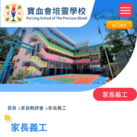
移至主內容
M
n
Top
eClass
eClass
Btn
家長義工
導
首頁
家長教師會
家長義工
航
家長義工
連