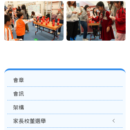
Main
會章
navigation
會訊
架構
家長校董選舉