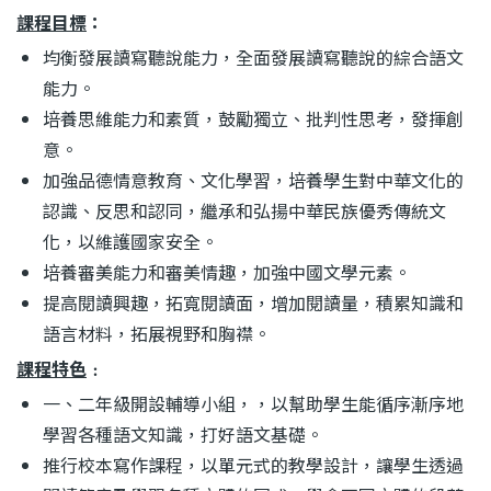
結
課程目標
：
均衡發展讀寫聽說能力，全面發展讀寫聽說的綜合語文
能力。
培養思維能力和素質，鼓勵獨立、批判性思考，發揮創
意。
加強品德情意教育、文化學習，培養學生對中華文化的
認識、反思和認同，繼承和弘揚中華民
族優秀傳統文
化，以維護國家安全。
培養審美能力和審美情趣，加強中國文學元素。
提高閱讀興趣，拓寬閱讀面，增加閱讀量，積累知識和
語言材料，拓展視野和胸襟。
課程特色
﹕
一、二年級開設輔導小組，，以幫助學生能循序漸序地
學習各種語文知識，打好語文基礎。
推行校本寫作課程，以單元式的教學設計，讓學生透過