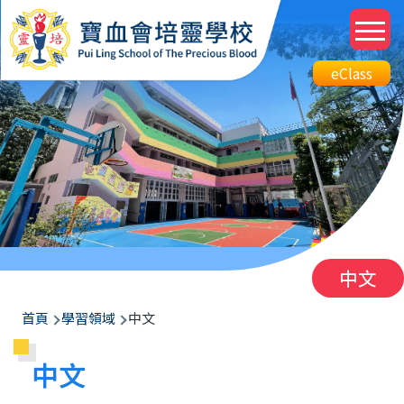
移至主內容
M
n
Top
eClass
eClass
Btn
中文
導
首頁
學習領域
中文
航
中文
連