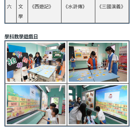
六
文
《西遊記》
《水滸傳》
《三國演義》
學
學科教學遊戲日