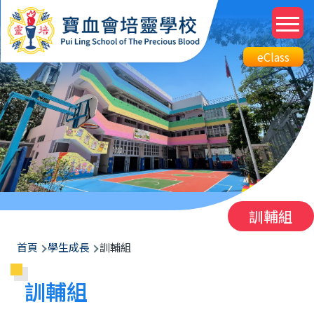
移至主內容
M
n
Top
eClass
eClass
Btn
訓輔組
導
首頁
學生成長
訓輔組
航
訓輔組
連