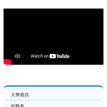
結
Main
入學資訊
navigation
校曆表