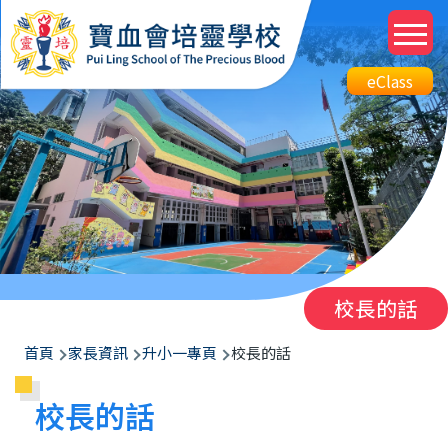
移至主內容
M
n
Top
eClass
eClass
Btn
校長的話
導
首頁
家長資訊
升小一專頁
校長的話
航
校長的話
連