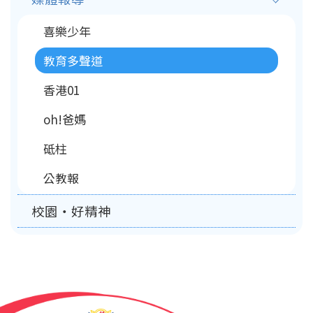
喜樂少年
教育多聲道
香港01
oh!爸媽
砥柱
公教報
校園‧好精神