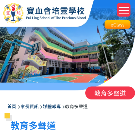
移至主內容
M
n
Top
eClass
eClass
Btn
教育多聲道
導
首頁
家長資訊
媒體報導
教育多聲道
航
教育多聲道
連