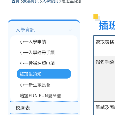
航
首頁
家長資訊
入學資訊
插班生須知
連
結
插
Main
入學資訊
navigation
小一入學申請
索取表格
小一入學註冊手續
報名手續
小一候補名額申請
插班生須知
小一新生家長會
培靈FUN FUN夏令營
筆試及面
校曆表