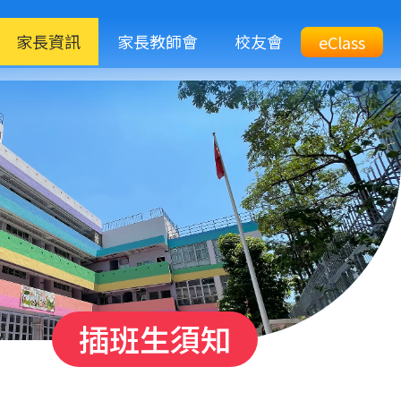
M
家長資訊
家長教師會
校友會
Top
eClass
eClass
n
Btn
插班生須知