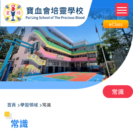
移至主內容
M
n
Top
eClass
eClass
Btn
常識
導
首頁
學習領域
常識
航
常識
連