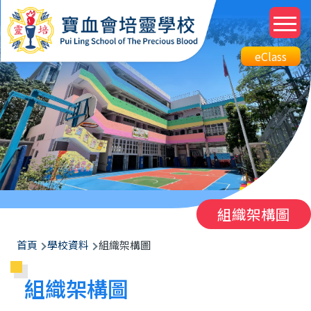
移至主內容
M
n
Top
eClass
eClass
Btn
組織架構圖
導
首頁
學校資料
組織架構圖
航
組織架構圖
連