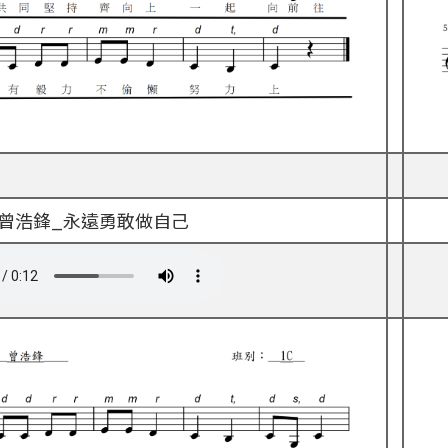
C 曾浩鋒_永遠勇敢做自己