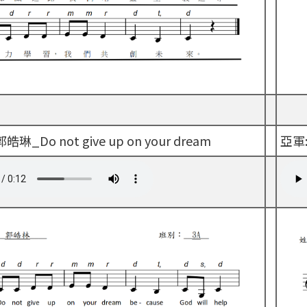
郭皓琳_Do not give up on your dream
亞軍