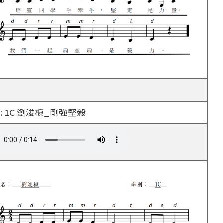
: 1C 劉浚槺_剛強堅毅