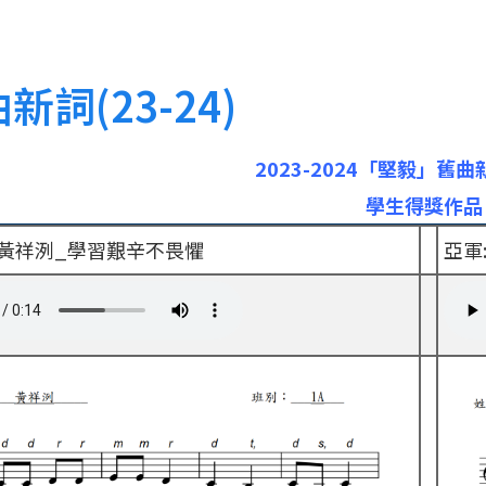
新詞(23-24)
2023-2024「堅毅」舊
學生得獎作品
A 黃祥洌_學習艱辛不畏懼
亞軍