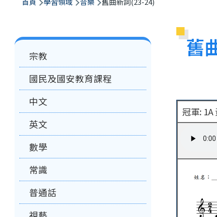
航
首頁
學習領域
音樂
舊曲新詞(23-24)
連
結
舊曲
Main
宗教
navigation
國民及國安教育課程
中文
冠軍: 1
英文
數學
常識
普通話
視藝