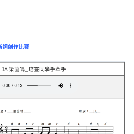
曲新詞創作比賽
: 1A 梁茵鳴_培靈同學手牽手