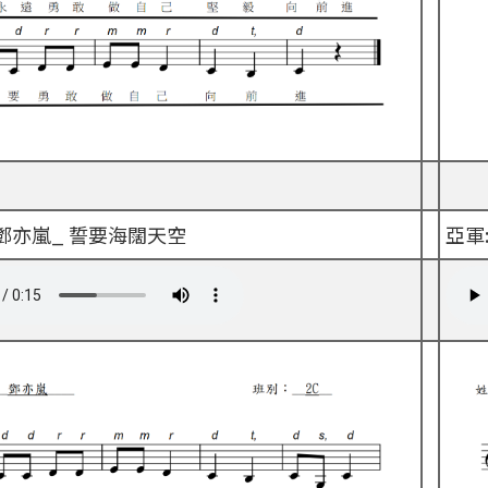
C 鄧亦嵐_ 誓要海闊天空
亞軍