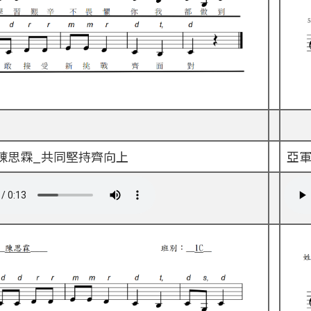
C 陳思霖_共同堅持齊向上
亞軍