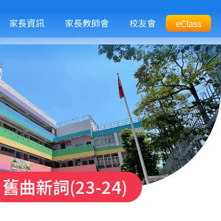
M
家長資訊
家長教師會
校友會
Top
eClass
eClass
n
Btn
舊曲新詞(23-24)