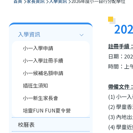
航
首頁
家長資訊
入學資訊
2026年度小一自行分配學位
連
結
2
Main
入學資訊
navigation
註冊手續
小一入學申請
日期：202
小一入學註冊手續
時間：上午8:
小一候補名額申請
插班生須知
帶備文件
(1) 小
小一新生家長會
(2) 學
培靈FUN FUN夏令營
(3) 內
校曆表
(4) 學童