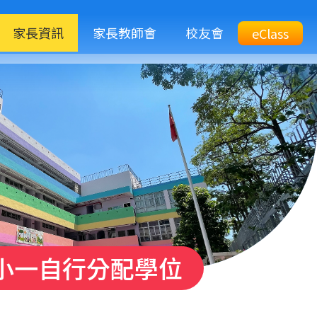
M
家長資訊
家長教師會
校友會
Top
eClass
eClass
n
Btn
度小一自行分配學位