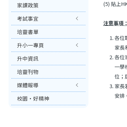
(5) 貼上
家課政策
考試事宜
注意事項
培靈書單
各位
升小一專頁
家長
各位
升中資訊
一學
培靈刊物
位；
媒體報導
家長
安排
校園‧好精神