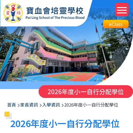
移至主內容
M
n
Top
eClass
eClass
Btn
2026年度小一自行分配學位
導
首頁
家長資訊
入學資訊
2026年度小一自行分配學位
航
2026年度小一自行分配學位
連