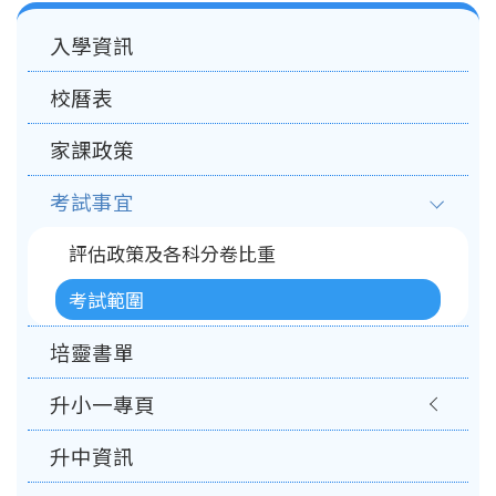
Main
入學資訊
navigation
校曆表
家課政策
考試事宜
評估政策及各科分卷比重
考試範圍
培靈書單
升小一專頁
升中資訊