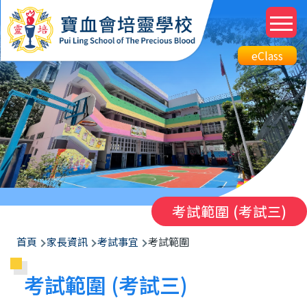
移至主內容
M
n
Top
eClass
eClass
Btn
考試範圍 (考試三)
導
首頁
家長資訊
考試事宜
考試範圍
航
考試範圍 (考試三)
連