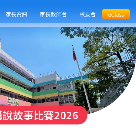
M
家長資訊
家長教師會
校友會
Top
eClass
eClass
n
Btn
說故事比賽2026