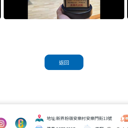
返回
地址:
新界粉嶺安樂村安樂門街13號