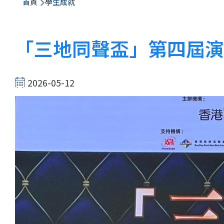
航
首頁
學生成就
連
結
「三地同聲盃」第四屆演
2026-05-12