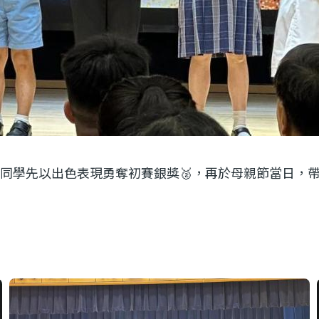
鈞同學先以出色表現勇奪初賽銀獎🥈，再於母親節當日