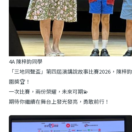
4A 陳梓鈞同學
「三地同聲盃」第四屆演講說故事比賽2026，陳梓
圍獎🏆！
一次比賽，兩份榮耀，未來可期💫
期待你繼續在舞台上發光發亮，勇敢前行！