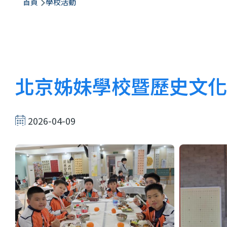
航
首頁
學校活動
連
結
北京姊妹學校暨歷史文化
2026-04-09