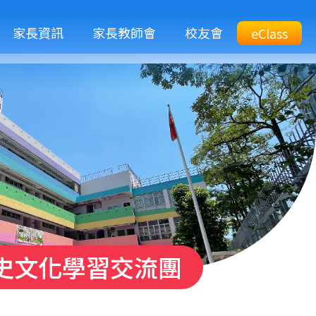
M
家長資訊
家長教師會
校友會
Top
eClass
eClass
n
Btn
史文化學習交流團