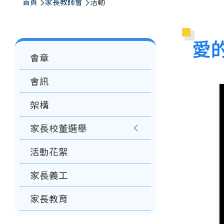
航
首頁
家長教師會
活動
連
結
愛
Main
會章
navigation
會訊
架構
家長校董選舉
活動花絮
家長義工
家長教育