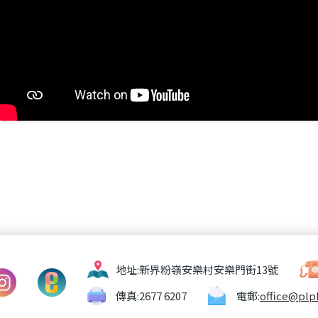
地址:
新界粉嶺安樂村安樂門街13號
傳真:
2677 6207
電郵:
office@plp