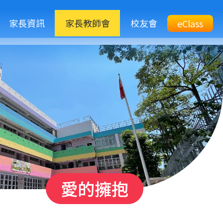
M
家長資訊
家長教師會
校友會
Top
eClass
eClass
n
Btn
愛的擁抱