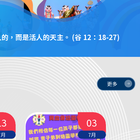
，而是活人的天主。 (谷 12：18-27)
更多
13
03
7月
7月