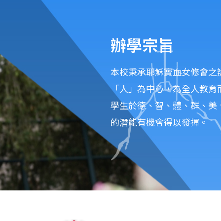
辦學宗旨
本校秉承耶穌寶血女修會之辦學
「人」為中心，為全人教育
學生於德、智、體、群、美
的潛能有機會得以發揮。