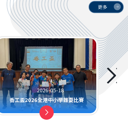
更多
第
2026-05-18
香工盃2026全港中小學雜耍比賽