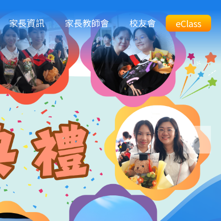
M
家長資訊
家長教師會
校友會
Top
eClass
eClass
n
Btn