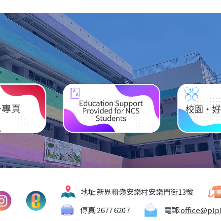
地址:
新界粉嶺安樂村安樂門街13號
傳真:
2677 6207
電郵:
office@plp