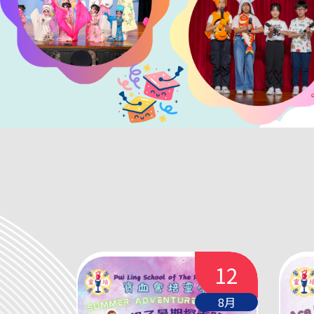
凡你們沒有給這些最小中的
依 7:14）
(瑪 25：31-46)
28
12
3月
8月