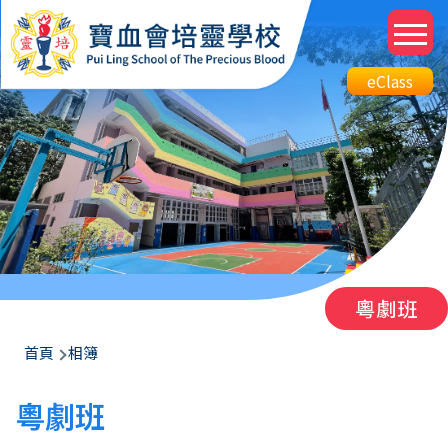
移至主內容
M
n
Top
eClass
eClass
Btn
粵劇班
導
首頁
相簿
航
粵劇班
連