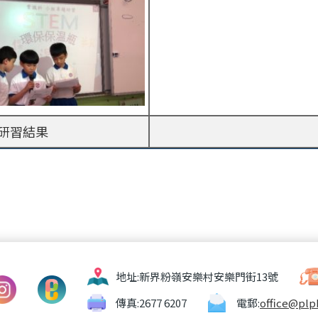
研習結果
地址:
新界粉嶺安樂村安樂門街13號
傳真:
2677 6207
電郵:
office@plp