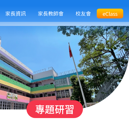
M
家長資訊
家長教師會
校友會
Top
eClass
eClass
n
Btn
專題研習