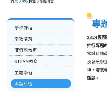
航
首頁
學校特色
專題研習
連
結
專
Main
學校課程
navigation
2324專
宗教培育
推行專題
價值觀教育
常識科讓
STEAM教育
及發展學
神，培養
主題學習
難題。
專題研習