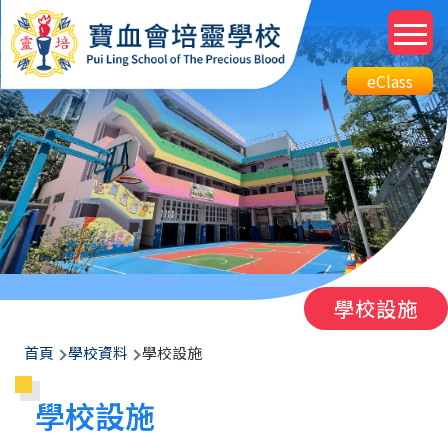
移至主內容
M
n
Top
eClass
eClass
Btn
學校設施
導
首頁
學校資料
學校設施
航
學校設施
連