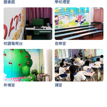
圖書館
學校禮堂
校園電視台
音樂室
祈禱室
課室