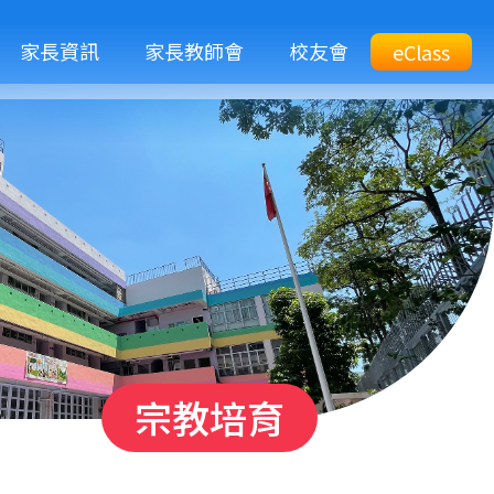
M
家長資訊
家長教師會
校友會
Top
eClass
eClass
n
Btn
宗教培育