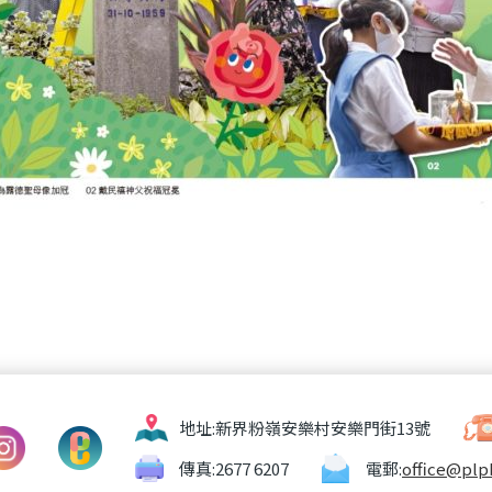
地址:
新界粉嶺安樂村安樂門街13號
傳真:
2677 6207
電郵:
office@plp