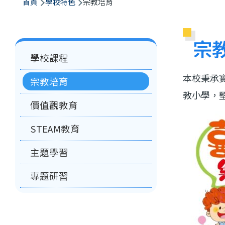
航
首頁
學校特色
宗教培育
連
結
宗
Main
學校課程
navigation
本校秉承
宗教培育
教小學，
價值觀教育
STEAM教育
主題學習
專題研習