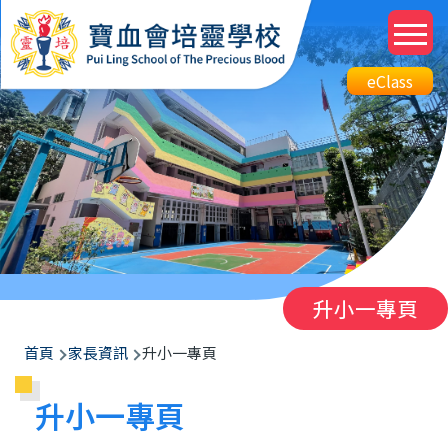
移至主內容
M
n
Top
eClass
eClass
Btn
升小一專頁
導
首頁
家長資訊
升小一專頁
航
升小一專頁
連