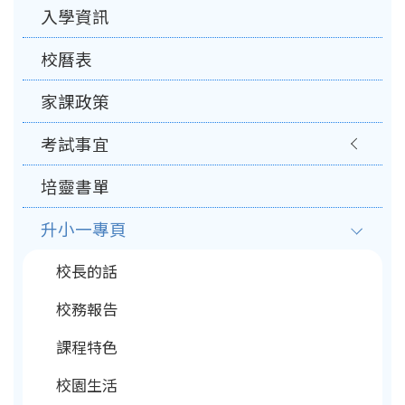
入學資訊
navigation
校曆表
家課政策
考試事宜
培靈書單
升小一專頁
校長的話
校務報告
課程特色
校園生活