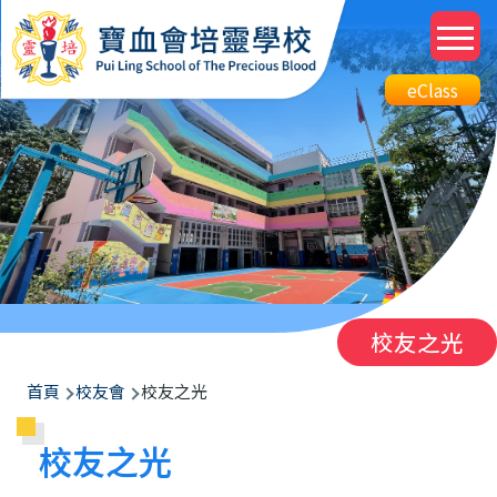
移至主內容
M
n
Top
eClass
eClass
Btn
校友之光
導
首頁
校友會
校友之光
航
校友之光
連