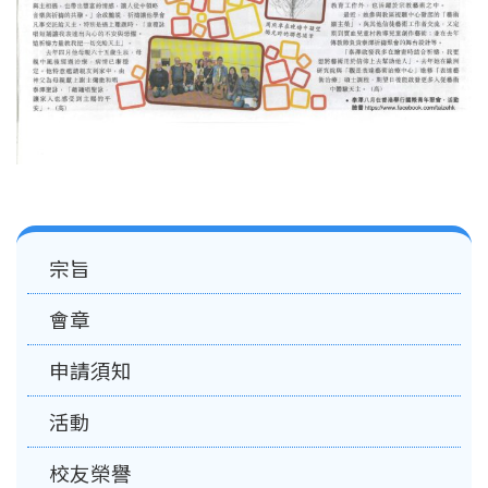
Main
宗旨
navigation
會章
申請須知
活動
校友榮譽