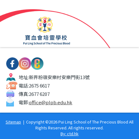
地址:
新界粉嶺安樂村安樂門街13號
電話:
2675 6617
傳真:
2677 6207
電郵:
office@plpb.edu.hk
Sitemap
| Copyright ©
2026 Pui Ling School of The Precious Blood All
Rights Reserved. All rights reserved.
By: ctd.hk