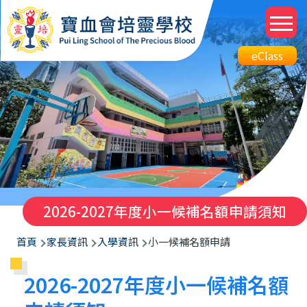
移至主內容
M
n
Top
eClass
eClass
Btn
2026-2027年度小一候補名額申請須知
導
首頁
家長資訊
入學資訊
小一候補名額申請
航
2026-2027年度小一候補名額
連