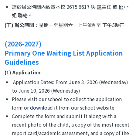
請於辦公時間內致電本校 2675 6617 與
譚
主任 或
邱
小
姐 聯絡。
(丁) 辦公時間：
星期一至星期六 上午9時 至 下午5時正
(2026-2027)
Primary One Waiting List Application
Guidelines
(1) Application:
Application Dates: From June 3, 2026 (Wednesday)
to June 10, 2026 (Wednesday)
Please visit our school to collect the application
form or
download
it from our school website.
Complete the form and submit it along with a
recent photo of the child, a copy of the most recent
report card/academic assessment, and a copy of the