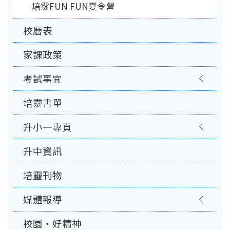
培靈FUN FUN夏令營
校曆表
家課政策
考試事宜
培靈書單
升小一專頁
升中資訊
培靈刊物
媒體報導
校園‧好精神