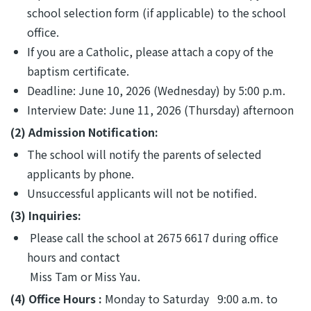
school selection form (if applicable) to the school
office.
If you are a Catholic, please attach a copy of the
baptism certificate.
Deadline: June 10, 2026 (Wednesday) by 5:00 p.m.
Interview Date: June 11, 2026 (Thursday) afternoon
(2) Admission Notification:
The school will notify the parents of selected
applicants by phone.
Unsuccessful applicants will not be notified.
(3) Inquiries:
Please call the school at 2675 6617 during office
hours and contact
Miss Tam or Miss Yau.
(4) Office Hours :
Monday to Saturday 9:00 a.m. to