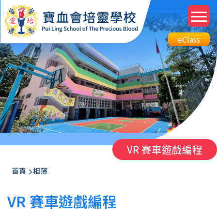
移至主內容
M
n
Top
eClass
eClass
Btn
VR 賽車遊戲編程
導
首頁
相簿
航
VR 賽車遊戲編程
連