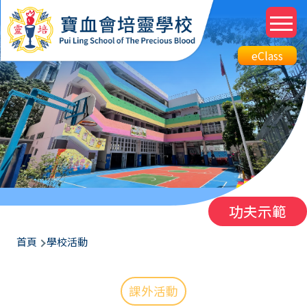
移至主內容
M
n
Top
eClass
eClass
Btn
功夫示範
導
首頁
學校活動
航
連
課外活動