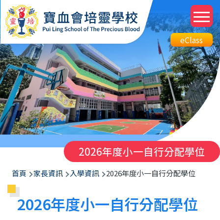
移至主內容
M
n
Top
eClass
eClass
Btn
2026年度小一自行分配學位
導
首頁
家長資訊
入學資訊
2026年度小一自行分配學位
航
2026年度小一自行分配學位
連