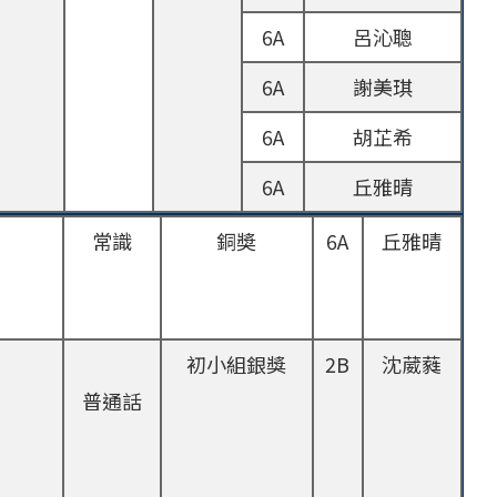
6A
呂沁聰
6A
謝美琪
6A
胡芷希
6A
丘雅晴
常識
銅奬
6A
丘雅晴
初小組銀獎
2B
沈葳蕤
普通話