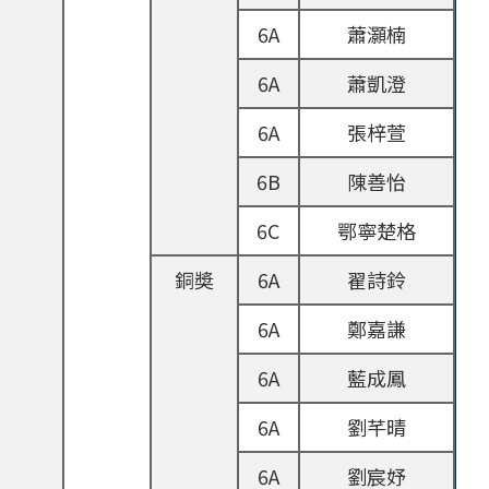
6A
蕭灝楠
6A
蕭凱澄
6A
張梓萱
6B
陳善怡
6C
鄂寧楚格
銅奬
6A
翟詩鈴
6A
鄭嘉謙
6A
藍成鳳
6A
劉芊晴
6A
劉宸妤