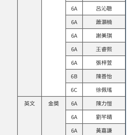
6A
呂沁聰
6A
蕭灝楠
6A
謝美琪
6A
王睿熙
6A
張梓萱
6B
陳善怡
6C
徐佩瑤
英文
金奬
6A
陳力愷
6A
劉芊晴
6A
黃嘉謙