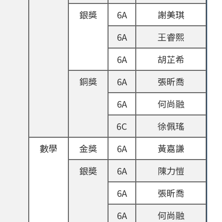
銀獎
6A
謝美琪
6A
王睿熙
6A
胡芷希
銅獎
6A
張昕喬
6A
何尚融
6C
徐佩瑤
數學
金獎
6A
黃嘉謙
銀奬
6A
陳力愷
6A
張昕喬
6A
何尚融