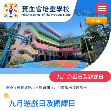
移至主內容
M
n
Top
eClass
eClass
Btn
九月遊戲日及觀課日
導
首頁
家長資訊
入學資訊
九月遊戲日及觀課日
航
九月遊戲日及觀課日
連