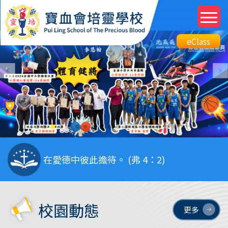
移至主內容
M
n
Top
eClass
eClass
Btn
你們遵守我
瑪利
在愛德中彼此擔待。 (弗 4：2)
6:26）
話，
校園動態
更多